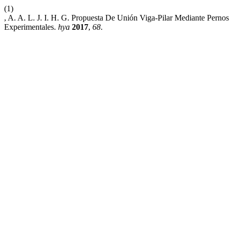
(1)
, A. A. L. J. I. H. G. Propuesta De Unión Viga-Pilar Mediante Pern
Experimentales.
hya
2017
,
68
.