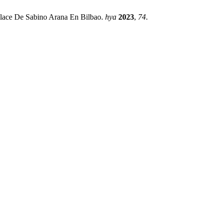
Enlace De Sabino Arana En Bilbao.
hya
2023
,
74
.