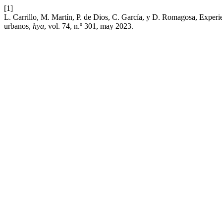
[1]
L. Carrillo, M. Martín, P. de Dios, C. García, y D. Romagosa, Experien
urbanos,
hya
, vol. 74, n.º 301, may 2023.