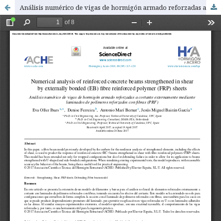
Análisis numérico de vigas de hormigón armado reforzadas a cortante externamente mediante laminados de polímeros reforzados con fibras (PRF)