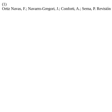
(1)
Ortiz Navas, F.; Navarro-Gregori, J.; Conforti, A.; Serna, P. Revi