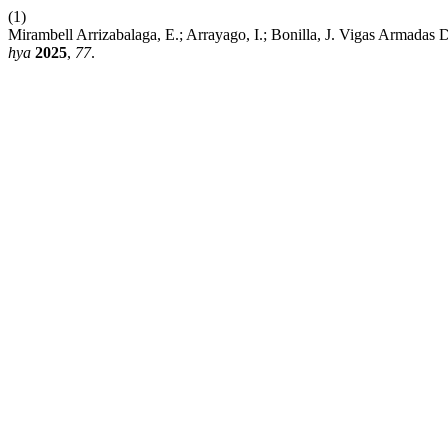
(1)
Mirambell Arrizabalaga, E.; Arrayago, I.; Bonilla, J. Vigas Armada
hya
2025
,
77
.