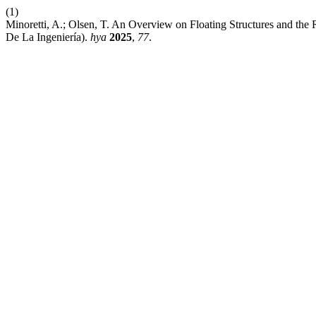
(1)
Minoretti, A.; Olsen, T. An Overview on Floating Structures and the 
De La Ingeniería).
hya
2025
,
77
.