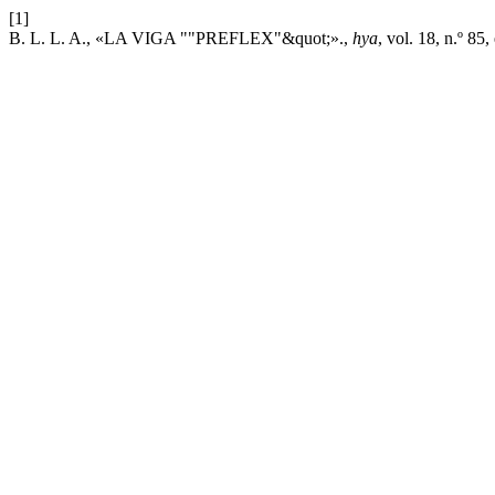
[1]
B. L. L. A., «LA VIGA ""PREFLEX"&quot;».,
hya
, vol. 18, n.º 85