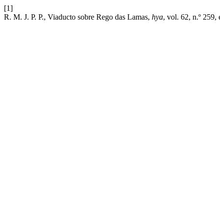
[1]
R. M. J. P. P., Viaducto sobre Rego das Lamas,
hya
, vol. 62, n.º 259,