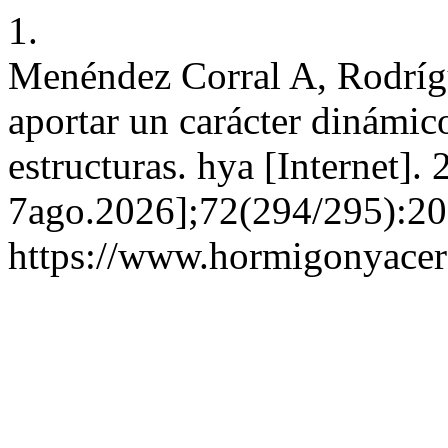
1.
Menéndez Corral A, Rodrígu
aportar un carácter dinámic
estructuras. hya [Internet].
7ago.2026];72(294/295):205
https://www.hormigonyacer