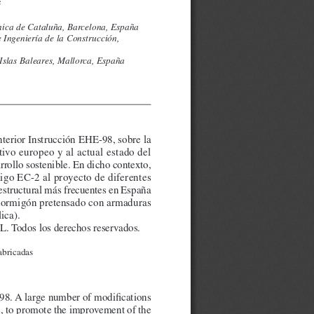
c
cnica de Cataluña, Barcelona, España
 Ingeniería de la Construcción, 
 Islas Baleares, Mallorca, España
nterior Instrucción EHE
-98, sobre la 
ivo europeo y al actual estado del 
rrollo sostenible. En dicho contexto, 
digo EC-2 al proyecto de 
diferentes 
 estructural más frecuentes en España 
hormigón pretensado con a
rmaduras 
ica). 
L. Todos los derechos reservados.
abricadas
98. A large number of modifi
 cations 
, to promote the impro
vement of the 