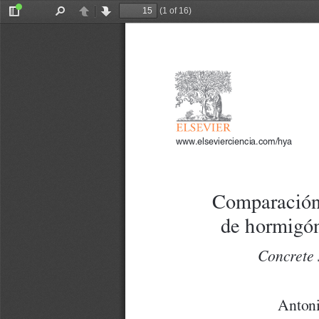
(1 of 16)
Toggle
Find
Previous
Next
Sidebar
www.elsevierciencia.com/hya
Comparación 
de hormigón
Concrete 
Antoni