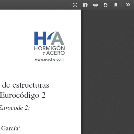
Current
Presentation
Open
Print
Download
Too
View
Mode
www.e-ache.com
de estructuras 
 Eurocódigo 2
Eurocode 2: 
 García
, 
a