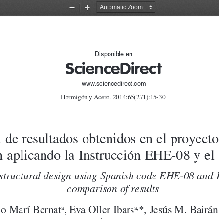
Zoom
Zoom
Out
In
Disponible en 
ScienceDirec
t
www.sciencedirect.com
Hormigón y Acero. 2014;65(271):15-30
de resultados obtenidos en el proyecto 
 aplicando la Instrucción EHE-08 y el
structural design using Spanish code EHE-08 and 
comparison of results
o Marí Bernat
, Eva Oller Ibars
*, Jesús M. Bairán
a
a,