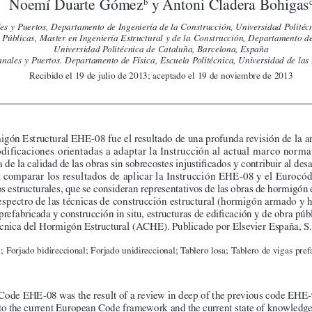
Noemí Duarte Gómez
 y Antoni Cladera Bohigas
b
es y Puertos, Departamento de Ingeniería de la Construcción, Universidad Polité
 Públicas, Master en Ingeniería Estructural y de la Construcción, Departamento de
Universidad Politécnica de Cataluña, Barcelona, España
anales y Puertos. Departamento de Física, Escuela Politécnica, Universidad de las
Recibido el 19 de julio de 2013; aceptado el 19 de noviembre de 2013
gón Estructural EHE-08 fue el resultado de una profunda revisión de la a
ificaciones orientadas a adaptar la Instrucción al actual marco normat
e la calidad de las obras sin sobrecostes injustifi cados y contribuir al desa
 a comparar los resultados de aplicar la Instrucción EHE-08 y el Eurocó
pos estructurales, que se consideran representativos de las obras de hormigón
spectro de las técnicas de construcción estructural (hormigón armado y 
refabricada y construcción in situ, estructuras de edifi cación y de obra públ
écnica del Hormigón Estructural (ACHE). Publicado por Elsevier España, S.
 Forjado bidireccional; Forjado unidireccional; Tablero losa; Tablero de vigas pref
Code EHE-08 was the result of a review in deep of the previous code EHE-
to the current European Code framework and the current state of knowledge