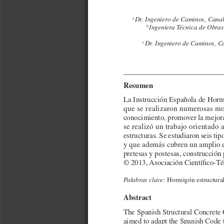
a
 Dr. Ingeniero de Caminos, Canal
b
 Ingeniera Técnica de Obras
c
 Dr. Ingeniero de Caminos, C
Resumen
La Instrucción Española de Hormi
que se realizaron numerosas mod
conocimiento, promover la mejora d
se realizó un trabajo orientado
estructuras. Se estudiaron seis ti
y que además cubren un amplio e
pretesas y postesas, construcción p
© 2013, Asociación Científi co-T
Palabras clave: 
Hormigón estructural;
Abstract
The Spanish Structural Concrete 
aimed to adapt the Spanish Code 