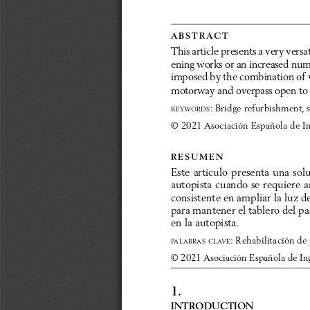
a b s t r a c t
This article presents a very vers
ening works or an increased numbe
imposed by the combination of w
motorway and overpass open to t
: Bridge refurbishment, 
keywords
© 2021 Asociación Española de In
r e s u m e n
Este artículo presenta una sol
autopista cuando se requiere a
consistente en ampliar la luz d
para mantener el tablero del pas
en la autopista.
: Rehabilitación de
pal
abras
clave
© 2021 Asociación Española de Ing
1.
introduction