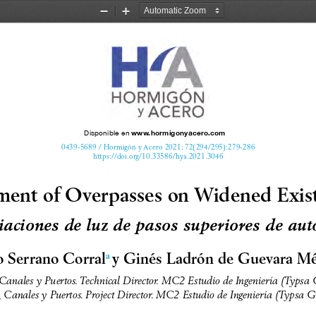
Zoom
Zoom
Out
In
www.hormigonyacero.com
Disponible en
0439-5689 / Hormigón y Acero 2021; 72(294/295):279-286
https://doi.org/10.33586/hya.2021.3046
ment of Overpasses on Widened Exis
aciones de luz de pasos superiores de aut
o Serrano Corral
y Ginés Ladrón de Guevara M
a 
 Canales y Puertos. Technical Director. MC2 Estudio de Ingeniería (Typsa
, Canales y Puertos. Project Director. MC2 Estudio de Ingeniería (Typsa 