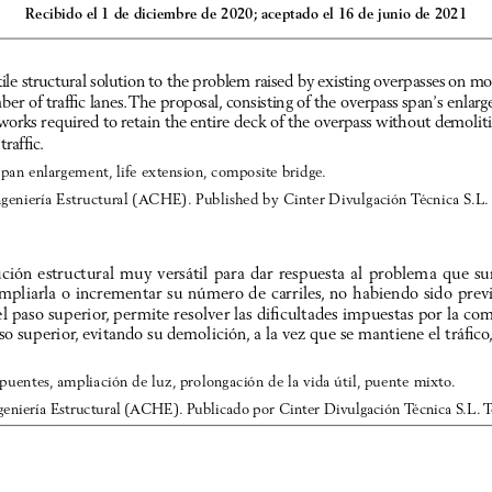
Recibido el 1 de diciembre de 2020; aceptado el 16 de junio de 2021
atile structural solution to the problem raised by existing overpasses on
r of traffic lanes. The proposal, consisting of the overpass span’s enlarg
orks required to retain the entire deck of the overpass without demolit
raffic.
span enlargement, life extension, composite bridge. 
geniería Estructural (ACHE). Published by Cinter Divulgación Técnica S.L.
ución estructural muy versátil para dar respuesta al problema que su
mpliarla o incrementar su número de carriles, no habiendo sido previ
el paso superior, permite resolver las dificultades impuestas por la co
o superior, evitando su demolición, a la vez que se mantiene el tráfico
 puentes, ampliación de luz, prolongación de la vida útil, puente mixto. 
eniería Estructural (ACHE). Publicado por Cinter Divulgación Técnica S.L. To