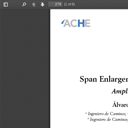
(1 of 8)
Toggle
Find
Previous
Next
Sidebar
Span Enlarge
Ampli
Álvar
 Ingeniero de Caminos,
a
 Ingeniero de Caminos
b