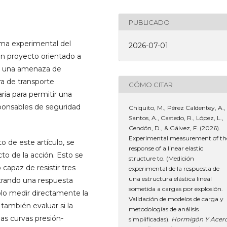
PUBLICADO
ama experimental del
2026-07-01
un proyecto orientado a
te una amenaza de
a de transporte
CÓMO CITAR
ia para permitir una
sponsables de seguridad
Chiquito, M., Pérez Caldentey, A.,
Santos, A., Castedo, R., López, L.,
Cendón, D., & Gálvez, F. (2026).
Experimental measurement of th
o de este artículo, se
response of a linear elastic
to de la acción. Esto se
structure to. (Medición
capaz de resistir tres
experimental de la respuesta de
una estructura elástica lineal
strando una respuesta
sometida a cargas por explosión.
solo medir directamente la
Validación de modelos de carga y
 también evaluar si la
metodologías de análisis
las curvas presión-
simplificadas).
Hormigón Y Acer