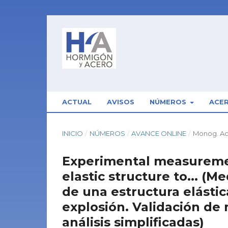
ACTUAL
AVISOS
NÚMEROS
ACE
INICIO
/
NÚMEROS
/
AVANCE ONLINE
/
Monog. Ac
Experimental measuremen
elastic structure to... (
de una estructura elástic
explosión. Validación de
análisis simplificadas)