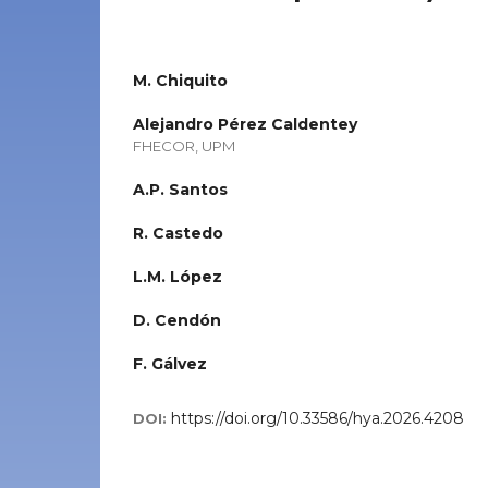
M. Chiquito
Alejandro Pérez Caldentey
FHECOR, UPM
A.P. Santos
R. Castedo
L.M. López
D. Cendón
F. Gálvez
https://doi.org/10.33586/hya.2026.4208
DOI: