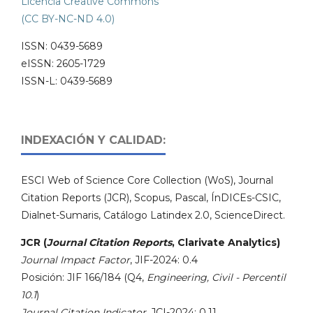
Licencia Creative Commons
(CC BY-NC-ND 4.0)
ISSN: 0439-5689
eISSN: 2605-1729
ISSN-L: 0439-5689
INDEXACIÓN Y CALIDAD:
ESCI Web of Science Core Collection (WoS), Journal
Citation Reports (JCR), Scopus, Pascal, ÍnDICEs-CSIC,
Dialnet-Sumaris, Catálogo Latindex 2.0, ScienceDirect.
JCR (
Journal Citation Reports
, Clarivate Analytics)
Journal Impact Factor
, JIF-2024: 0.4
Posición: JIF 166/184 (Q4,
Engineering, Civil - Percentil
10.1
)
Journal Citation Indicator
, JCI-2024: 0.11