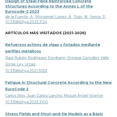
Design of Steel Fibre Reinforced Concrete
Structures According to the Annex L of the
Eurocode-2 2023
de la Fuente, A.; Monserrat-Lopez, A.; Tosic, N.; Serna, P.
10.33586/hya.2023.3124
ARTÍCULOS MÁS VISITADOS (2021-2026)
Refuerzos activos de vigas y forjados mediante
perfiles metálicos
Raúl Rubén Rodríguez Escribano, Enrique González Valle,
Jorge Ley Urzaiz
10.33586/hya.2021.3053
Fatigue in Structural Concrete According to the New
EuroCode 2
Carlos Ríos, Juan Carlos Lancha, Miguel Ángel Vicente
10.33586/hya.2023.3100
Stress Fields and Strut-and-tie Models as a Basic