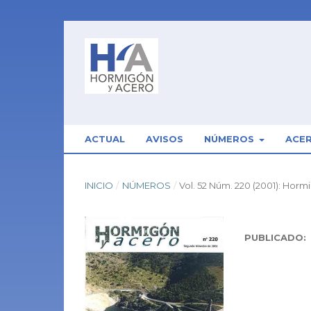
ACTUAL
AVISOS
NÚMEROS
ACE
INICIO
/
NÚMEROS
/
Vol. 52 Núm. 220 (2001): Horm
PUBLICADO: