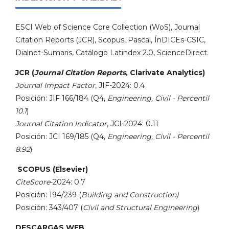
ESCI Web of Science Core Collection (WoS), Journal
Citation Reports (JCR), Scopus, Pascal, ÍnDICEs-CSIC,
Dialnet-Sumaris, Catálogo Latindex 2.0, ScienceDirect.
JCR (
Journal Citation Reports
, Clarivate Analytics)
Journal Impact Factor
, JIF-2024: 0.4
Posición: JIF 166/184 (Q4,
Engineering, Civil - Percentil
10.1
)
Journal Citation Indicator
, JCI-2024: 0.11
Posición: JCI 169/185 (Q4,
Engineering, Civil - Percentil
8.92
)
SCOPUS (Elsevier)
CiteScore
-2024: 0.7
Posición: 194/239 (
Building and Construction)
Posición: 343/407 (
Civil and Structural Engineering
)
DESCARGAS WEB