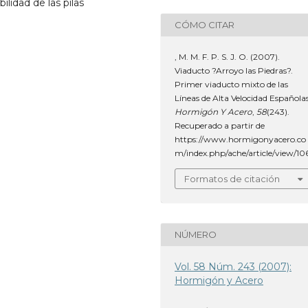
lidad de las pilas
CÓMO CITAR
, M. M. F. P. S. J. O. (2007).
Viaducto ?Arroyo las Piedras?.
Primer viaducto mixto de las
Líneas de Alta Velocidad Españolas
Hormigón Y Acero
,
58
(243).
Recuperado a partir de
https://www.hormigonyacero.co
m/index.php/ache/article/view/10
Formatos de citación
NÚMERO
Vol. 58 Núm. 243 (2007):
Hormigón y Acero