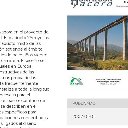
ovadora en el proyecto de
d. El Viaducto ?Arroyo las
viaducto mixto de las
ión extiende al ámbito
e desde hace años vienen
carretera. El diseño se
tuales en Europa,
structivas de las
 más propia de las
ixta frecuentemente
neraliza a toda la longitud
necesaria para el
o el paso excéntrico de
PUBLICADO
 se describen en el
es específicos para
2007-01-01
s reacciones concentradas
s ligados al diseño