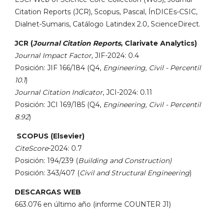
Citation Reports (JCR), Scopus, Pascal, ÍnDICEs-CSIC,
Dialnet-Sumaris, Catálogo Latindex 2.0, ScienceDirect.
JCR (
Journal Citation Reports
, Clarivate Analytics)
Journal Impact Factor
, JIF-2024: 0.4
Posición: JIF 166/184 (Q4,
Engineering, Civil - Percentil
10.1
)
Journal Citation Indicator
, JCI-2024: 0.11
Posición: JCI 169/185 (Q4,
Engineering, Civil - Percentil
8.92
)
SCOPUS (Elsevier)
CiteScore
-2024: 0.7
Posición: 194/239 (
Building and Construction)
Posición: 343/407 (
Civil and Structural Engineering
)
DESCARGAS WEB
663.076 en último año (informe COUNTER J1)