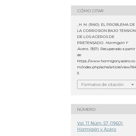
CÓMO CITAR
, H. M. (1960). EL PROBLEMA DE
LA CORROSION BAJO TENSION
DE LOS ACEROS DE
PRETENSADO.
Hormigón Y
Acero
,
11
(57). Recuperado a partir
de
https://www.hormigonyacero.co
m/index.php/ache/article/view/16
5
Formatos de citación
NÚMERO
Vol. 11 Núm. 57 (1960):
Hormigón y Acero