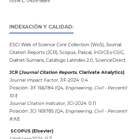
ISSN-L: 0439-5689
INDEXACIÓN Y CALIDAD:
ESCI Web of Science Core Collection (WoS), Journal
Citation Reports (JCR), Scopus, Pascal, ÍnDICEs-CSIC,
Dialnet-Sumaris, Catálogo Latindex 2.0, ScienceDirect.
JCR (
Journal Citation Reports
, Clarivate Analytics)
Journal Impact Factor
, JIF-2024: 0.4
Posición: JIF 166/184 (Q4,
Engineering, Civil - Percentil
10.1
)
Journal Citation Indicator
, JCI-2024: 0.11
Posición: JCI 169/185 (Q4,
Engineering, Civil - Percentil
8.92
)
SCOPUS (Elsevier)
CiteScore
-2024: 0.7