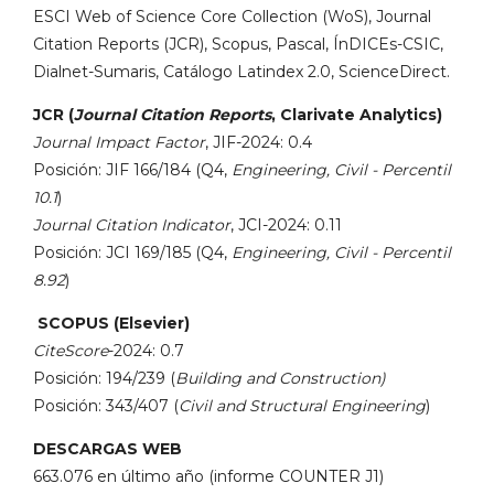
ESCI Web of Science Core Collection (WoS), Journal
Citation Reports (JCR), Scopus, Pascal, ÍnDICEs-CSIC,
Dialnet-Sumaris, Catálogo Latindex 2.0, ScienceDirect.
JCR (
Journal Citation Reports
, Clarivate Analytics)
Journal Impact Factor
, JIF-2024: 0.4
Posición: JIF 166/184 (Q4,
Engineering, Civil - Percentil
10.1
)
Journal Citation Indicator
, JCI-2024: 0.11
Posición: JCI 169/185 (Q4,
Engineering, Civil - Percentil
8.92
)
SCOPUS (Elsevier)
CiteScore
-2024: 0.7
Posición: 194/239 (
Building and Construction)
Posición: 343/407 (
Civil and Structural Engineering
)
DESCARGAS WEB
663.076 en último año (informe COUNTER J1)