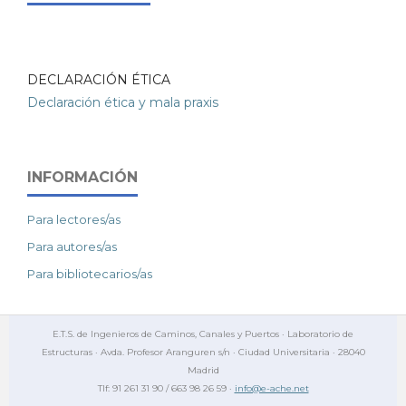
DECLARACIÓN ÉTICA
Declaración ética y mala praxis
INFORMACIÓN
Para lectores/as
Para autores/as
Para bibliotecarios/as
E.T.S. de Ingenieros de Caminos, Canales y Puertos · Laboratorio de
Estructuras · Avda. Profesor Aranguren s/n · Ciudad Universitaria · 28040
Madrid
Tlf: 91 261 31 90 / 663 98 26 59 ·
info@e-ache.net