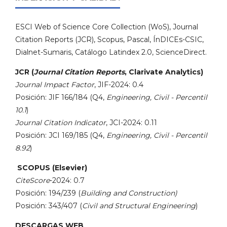
ESCI Web of Science Core Collection (WoS), Journal
Citation Reports (JCR), Scopus, Pascal, ÍnDICEs-CSIC,
Dialnet-Sumaris, Catálogo Latindex 2.0, ScienceDirect.
JCR (
Journal Citation Reports
, Clarivate Analytics)
Journal Impact Factor
, JIF-2024: 0.4
Posición: JIF 166/184 (Q4,
Engineering, Civil - Percentil
10.1
)
Journal Citation Indicator
, JCI-2024: 0.11
Posición: JCI 169/185 (Q4,
Engineering, Civil - Percentil
8.92
)
SCOPUS (Elsevier)
CiteScore
-2024: 0.7
Posición: 194/239 (
Building and Construction)
Posición: 343/407 (
Civil and Structural Engineering
)
DESCARGAS WEB