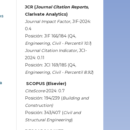
JCR (
Journal Citation Reports
,
Clarivate Analytics)
os
Journal Impact Factor
, JIF-2024:
0.4
Posición: JIF 166/184 (Q4,
Engineering, Civil - Percentil 10.1
)
Journal Citation Indicator
, JCI-
2024: 0.11
Posición: JCI 169/185 (Q4,
Engineering, Civil - Percentil 8.92
)
a
SCOPUS (Elsevier)
CiteScore
-2024: 0.7
Posición: 194/239 (
Building and
Construction)
Posición: 343/407 (
Civil and
Structural Engineering
)