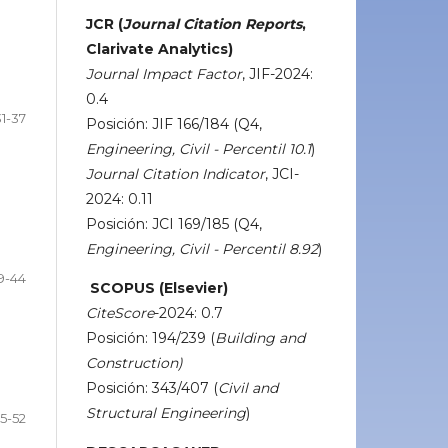
JCR (
Journal Citation Reports
,
Clarivate Analytics)
Journal Impact Factor
, JIF-2024:
0.4
31-37
Posición: JIF 166/184 (Q4,
Engineering, Civil - Percentil 10.1
)
Journal Citation Indicator
, JCI-
2024: 0.11
Posición: JCI 169/185 (Q4,
Engineering, Civil - Percentil 8.92
)
9-44
SCOPUS (Elsevier)
CiteScore
-2024: 0.7
Posición: 194/239 (
Building and
Construction)
Posición: 343/407 (
Civil and
Structural Engineering
)
5-52