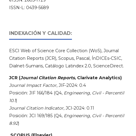
eISSN: 2605-1729
ISSN-L: 0439-5689
INDEXACIÓN Y CALIDAD:
ESCI Web of Science Core Collection (WoS), Journal
Citation Reports (JCR), Scopus, Pascal, ÍnDICEs-CSIC,
Dialnet-Sumaris, Catálogo Latindex 2.0, ScienceDirect.
JCR (
Journal Citation Reports
, Clarivate Analytics)
Journal Impact Factor
, JIF-2024: 0.4
Posición: JIF 166/184 (Q4,
Engineering, Civil - Percentil
10.1
)
Journal Citation Indicator
, JCI-2024: 0.11
Posición: JCI 169/185 (Q4,
Engineering, Civil - Percentil
8.92
)
SCOPUS (Elsevier)