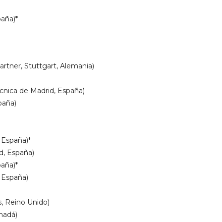
paña)*
rtner, Stuttgart, Alemania)
cnica de Madrid, España)
paña)
 España)*
d, España)
aña)*
, España)
s, Reino Unido)
nadá)