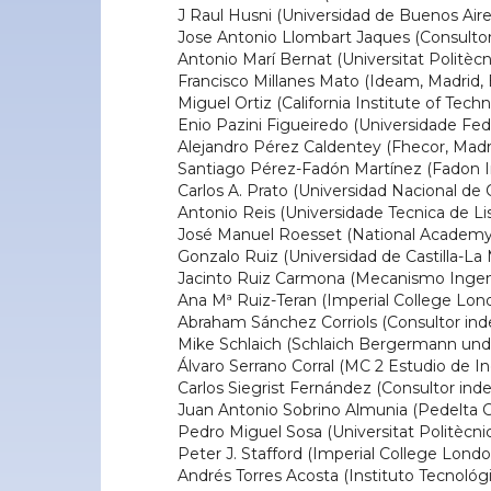
J Raul Husni (Universidad de Buenos Aire
Jose Antonio Llombart Jaques (Consultor
Antonio Marí Bernat (Universitat Politèc
Francisco Millanes Mato (Ideam, Madrid,
Miguel Ortiz (California Institute of Tech
Enio Pazini Figueiredo (Universidade Feder
Alejandro Pérez Caldentey (Fhecor, Madr
Santiago Pérez-Fadón Martínez (Fadon In
Carlos A. Prato (Universidad Nacional de
Antonio Reis (Universidade Tecnica de Lis
José Manuel Roesset (National Academy
Gonzalo Ruiz (Universidad de Castilla-La
Jacinto Ruiz Carmona (Mecanismo Ingeni
Ana Mª Ruiz-Teran (Imperial College Lon
Abraham Sánchez Corriols (Consultor ind
Mike Schlaich (Schlaich Bergermann und 
Álvaro Serrano Corral (MC 2 Estudio de In
Carlos Siegrist Fernández (Consultor ind
Juan Antonio Sobrino Almunia (Pedelta C
Pedro Miguel Sosa (Universitat Politècni
Peter J. Stafford (Imperial College Lond
Andrés Torres Acosta (Instituto Tecnoló