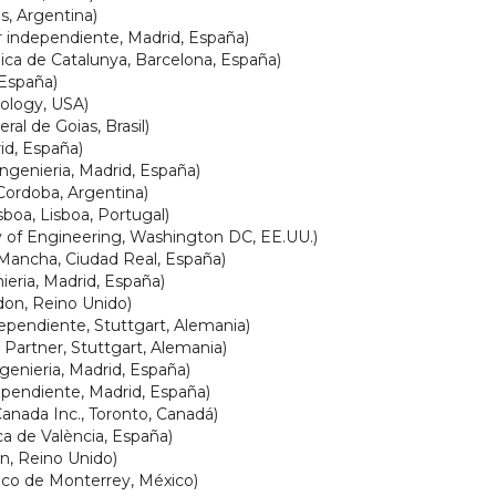
s, Argentina)
 independiente, Madrid, España)
nica de Catalunya, Barcelona, España)
 España)
nology, USA)
al de Goias, Brasil)
id, España)
genieria, Madrid, España)
 Cordoba, Argentina)
boa, Lisboa, Portugal)
 of Engineering, Washington DC, EE.UU.)
 Mancha, Ciudad Real, España)
eria, Madrid, España)
don, Reino Unido)
ependiente, Stuttgart, Alemania)
Partner, Stuttgart, Alemania)
genieria, Madrid, España)
ependiente, Madrid, España)
anada Inc., Toronto, Canadá)
ca de València, España)
on, Reino Unido)
gico de Monterrey, México)