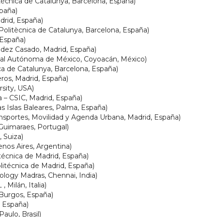
tècnica de Catalunya, Barcelona, España)
spaña)
rid, España)
Politècnica de Catalunya, Barcelona, España)
 España)
ndez Casado, Madrid, España)
onal Autónoma de México, Coyoacán, México)
ca de Catalunya, Barcelona, España)
ros, Madrid, España)
sity, USA)
ja – CSIC, Madrid, España)
s Islas Baleares, Palma, España)
ansportes, Movilidad y Agenda Urbana, Madrid, España)
 Guimaraes, Portugal)
 Suiza)
nos Aires, Argentina)
técnica de Madrid, España)
litécnica de Madrid, España)
ology Madras, Chennai, India)
 Milán, Italia)
Burgos, España)
, España)
aulo, Brasil)