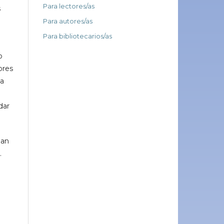
Para lectores/as
s
Para autores/as
Para bibliotecarios/as
o
ores
úa
dar
gan
.