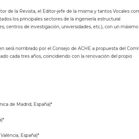
ctor de la Revista, el Editor-jefe de la misma y tantos Vocales c
ados los principales sectores de la ingeniería estructural
tores, centros de investigación, universidades, etc.), con un máximo
quien será nombrado por el Consejo de
ACHE
a propuesta del Comi
cado cada tres años, coincidiendo con la renovación del propio
nica de Madrid, España)*
)*
 València, España)*