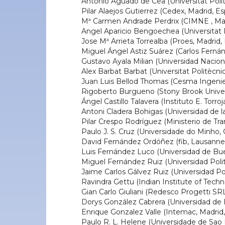
Antonio Aguado de Cea (Universitat Poli
Pilar Alaejos Gutierrez (Cedex, Madrid, E
Mª Carmen Andrade Perdrix (CIMNE , Mad
Angel Aparicio Bengoechea (Universitat 
Jose Mª Arrieta Torrealba (Proes, Madrid,
Miguel Ángel Astiz Suárez (Carlos Ferná
Gustavo Ayala Milian (Universidad Naci
Alex Barbat Barbat (Universitat Politècni
Juan Luis Bellod Thomas (Cesma Ingenie
Rigoberto Burgueno (Stony Brook Univer
Ángel Castillo Talavera (Instituto E. Torro
Antoni Cladera Bohigas (Universidad de la
Pilar Crespo Rodríguez (Ministerio de Tr
Paulo J. S. Cruz (Universidade do Minho,
David Fernández Ordóñez (fib, Lausanne,
Luis Fernández Luco (Universidad de Bue
Miguel Fernández Ruiz (Universidad Poli
Jaime Carlos Gálvez Ruiz (Universidad Po
Ravindra Gettu (Indian Institute of Techn
Gian Carlo Giuliani (Redesco Progetti SRL ,
Dorys González Cabrera (Universidad de 
Enrique Gonzalez Valle (Intemac, Madrid
Paulo R. L. Helene (Universidade de Sao P