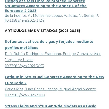
Design of Steel Fibre Reinforced Concrete
Structures According to the Annex L of the
Eurocode-2 2023
de la Fuente, A.; Monserrat-Lopez, A.; Tosic, N.; Serna, P.
10.33586/hya.2023.3124
ARTÍCULOS MÁS VISITADOS (2021-2026)
Refuerzos activos de vigas y forjados mediante
perfiles metálicos
Raúl Rubén Rodríguez Escribano, Enrique González Valle,
Jorge Ley Urzaiz
10.33586/hya.2021.3053
Fatigue in Structural Concrete According to the New
EuroCode 2
Carlos Ríos, Juan Carlos Lancha, Miguel Ángel Vicente
10.33586/hya.2023.3100
Stress Fields and Strut-and-tie Models as a Basic