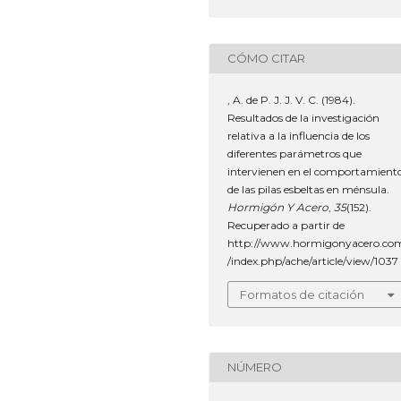
CÓMO CITAR
, A. de P. J. J. V. C. (1984).
Resultados de la investigación
relativa a la influencia de los
diferentes parámetros que
intervienen en el comportamient
de las pilas esbeltas en ménsula.
Hormigón Y Acero
,
35
(152).
Recuperado a partir de
http://www.hormigonyacero.co
/index.php/ache/article/view/1037
Formatos de citación
NÚMERO