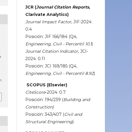
JCR (
Journal Citation Reports
,
Clarivate Analytics)
Journal Impact Factor
, JIF-2024:
0.4
Posición: JIF 166/184 (Q4,
Engineering, Civil - Percentil 10.1
)
Journal Citation Indicator
, JCI-
o
2024: 0.11
Posición: JCI 169/185 (Q4,
Engineering, Civil - Percentil 8.92
)
m
SCOPUS (Elsevier)
CiteScore
-2024: 0.7
Posición: 194/239 (
Building and
Construction)
Posición: 343/407 (
Civil and
Structural Engineering
)