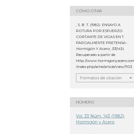
CÓMO CITAR
, S. B. T. (1982). ENSAYO A
ROTURA POR ESFUERZO
CORTANTE DE VIGAS EN T
PARCIALMENTE PRETENSA-.
Hormigón Y Acero
,
33
(143).
Recuperado a partir de
http://www.hormigonyacero.co
/index.php/ache/article/view/1103
Formatos de citación
NÚMERO
Vol. 33 Núm. 143 (1982):
Hormigón y Acero