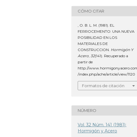
CÓMO CITAR
, O. B. L. M. (1981). EL
FERROCEMENTO: UNA NUEVA
POSIBILIDAD EN LOS
MATERIALES DE
CONSTRUCCION.
Hormigón Y
Acero
,
32
(141). Recuperado a
partir de
http://www.hormigonyacero.co
/index.php/ache/article/view/1120
Formatos de citación
NÚMERO
Vol. 32 Núm. 141 (1981):
Hormigón y Acero