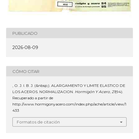
PUBLICADO
2026-08-09
CÓMO CITAR
, O. J. I. B. J. (&nbsp;). ALARGAMIENTO Y LIMITE ELASTICO DE
LOS ACEROS. NORMALIZACION.
Hormigón Y Acero
,
21
(94).
Recuperado a partir de
http://www.hormigonyacero.com/index.php/ache/article/view/1
433
Formatos de citación