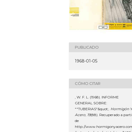
PUBLICADO
1968-01-05
CÓMO CITAR
, W. F. L. (1968). INFORME
GENERAL SOBRE:
""TUBERIAS"&quot;.
Hormigón 
Acero
,
19
(88). Recuperado a parti
de
http://www.hormigonyacero.co