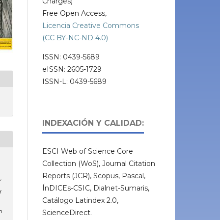
Charges)
Free Open Access,
Licencia Creative Commons
(CC BY-NC-ND 4.0)
ISSN: 0439-5689
eISSN: 2605-1729
ISSN-L: 0439-5689
INDEXACIÓN Y CALIDAD:
ESCI Web of Science Core
Collection (WoS), Journal Citation
Reports (JCR), Scopus, Pascal,
Y
ÍnDICEs-CSIC, Dialnet-Sumaris,
r
Catálogo Latindex 2.0,
m
ScienceDirect.