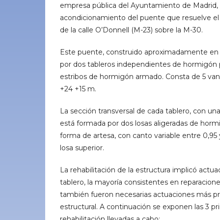
empresa pública del Ayuntamiento de Madrid, 
acondicionamiento del puente que resuelve el 
de la calle O’Donnell (M-23) sobre la M-30.
Este puente, construido aproximadamente en 1
por dos tableros independientes de hormigón p
estribos de hormigón armado. Consta de 5 van
+24 +15 m.
La sección transversal de cada tablero, con un
está formada por dos losas aligeradas de hor
forma de artesa, con canto variable entre 0,95 
losa superior.
La rehabilitación de la estructura implicó actuac
tablero, la mayoría consistentes en reparacione
también fueron necesarias actuaciones más pr
estructural. A continuación se exponen las 3 pr
rehabilitación llevadas a cabo: