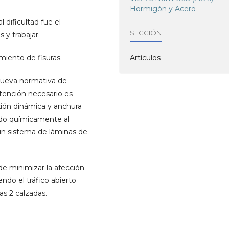
Hormigón y Acero
l dificultad fue el
SECCIÓN
 y trabajar.
amiento de fisuras.
Artículos
 nueva normativa de
ntención necesario es
xión dinámica y anchura
lado químicamente al
un sistema de láminas de
 de minimizar la afección
endo el tráfico abierto
as 2 calzadas.