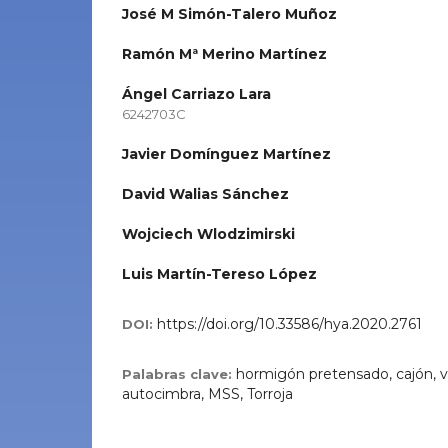
José M Simón-Talero Muñoz
Ramón Mª Merino Martínez
Ángel Carriazo Lara
6242703C
Javier Domínguez Martínez
David Walias Sánchez
Wojciech Wlodzimirski
Luis Martín-Tereso López
https://doi.org/10.33586/hya.2020.2761
DOI:
hormigón pretensado, cajón, v
Palabras clave:
autocimbra, MSS, Torroja