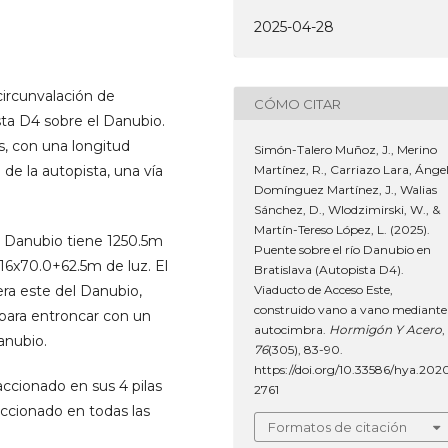
2025-04-28
circunvalación de
CÓMO CITAR
sta D4 sobre el Danubio.
, con una longitud
Simón-Talero Muñoz, J., Merino
de la autopista, una vía
Martínez, R., Carriazo Lara, Ángel
Domínguez Martínez, J., Walias
Sánchez, D., Wlodzimirski, W., &
Martín-Tereso López, L. (2025).
l Danubio tiene 1250.5m
Puente sobre el río Danubio en
+16x70.0+62.5m de luz. El
Bratislava (Autopista D4).
bera este del Danubio,
Viaducto de Acceso Este,
construido vano a vano mediante
 para entroncar con un
autocimbra.
Hormigón Y Acero
,
anubio.
76
(305), 83-90.
https://doi.org/10.33586/hya.202
accionado en sus 4 pilas
2761
accionado en todas las
Formatos de citación