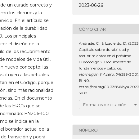
 de un curado correcto y
2023-06-26
mo los cloruros y la
vicio. En el artículo se
ación de la durabilidad
CÓMO CITAR
. Los principales
er el diseño de la
Andrade, C., & Izquierdo, D. (2023
Capítulo sobre durabilidad y
ulo de los recubrimiento
recubrimientos en el próximo
 de modelos de vida útil,
Eurocodigo 2. Documento de
un nuevo concepto: las
fundamentos y cálculos.
ustituyen a las actuales
Hormigón Y Acero
,
74
(299-300)
19-40.
citan en el Código, porque
https://doi.org/10.33586/hya.2023
ón, sino más racionalidad
3102
tencias. En el documento
Formatos de citación
de las ERC’s que se
denominado: EN206-100.
omo se indica en la
l borrador actual de la
NÚMERO
de transición y podrá