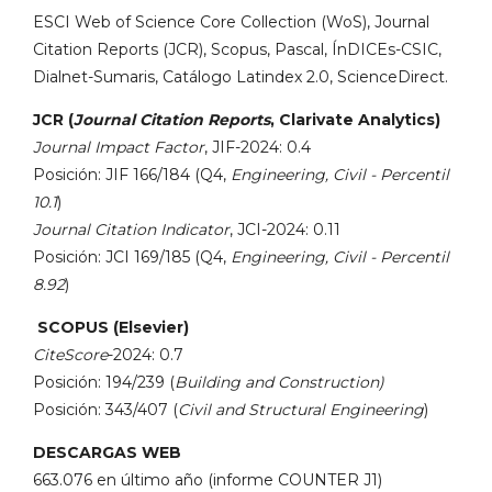
ESCI Web of Science Core Collection (WoS), Journal
Citation Reports (JCR), Scopus, Pascal, ÍnDICEs-CSIC,
Dialnet-Sumaris, Catálogo Latindex 2.0, ScienceDirect.
JCR (
Journal Citation Reports
, Clarivate Analytics)
Journal Impact Factor
, JIF-2024: 0.4
Posición: JIF 166/184 (Q4,
Engineering, Civil - Percentil
10.1
)
Journal Citation Indicator
, JCI-2024: 0.11
Posición: JCI 169/185 (Q4,
Engineering, Civil - Percentil
8.92
)
SCOPUS (Elsevier)
CiteScore
-2024: 0.7
Posición: 194/239 (
Building and Construction)
Posición: 343/407 (
Civil and Structural Engineering
)
DESCARGAS WEB
663.076 en último año (informe COUNTER J1)