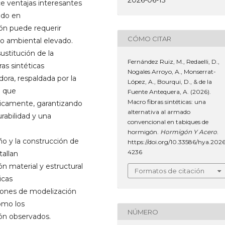
2026-06-15
e ventajas interesantes
odo en
ión puede requerir
CÓMO CITAR
to ambiental elevado.
sustitución de la
Fernández Ruiz, M., Redaelli, D.,
as sintéticas
Nogales Arroyo, A., Monserrat-
ora, respaldada por la
López, A., Bourqui, D., & de la
) que
Fuente Antequera, A. (2026).
Macro fibras sintéticas: una
icamente, garantizando
alternativa al armado
rabilidad y una
convencional en tabiques de
hormigón.
Hormigón Y Acero
.
ño y la construcción de
https://doi.org/10.33586/hya.2026
4236
tallan
n material y estructural
Formatos de citación
icas
iones de modelización
omo los
NÚMERO
ión observados.