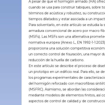
A pesar de que el hormigón armado (HA) ofrec
cuando se usa para construir tabiques, sobre t
términos de acústica y robustez, su construcc
tiempos dilatados y estar asociada a un impac
Para solventarlo, en este artículo se estudia la 
armadura convencional de acero por macro fibr
(MSFs). Las MSFs son una alternativa prometed
normativa europea (Anexo L, EN 1992-1-1:2023
proporciona una solución competitiva económ
un correcto control de fisuración, una mayor du
reducción de la huella de carbono.
En este artículo se describe el proceso de dise
un prototipo en un edificio real. Para ello, se de
los programas experimentales de caracterizació
del hormigón reforzado con macrofibras sintét
(MSFRC). Asimismo, se abordan las considerac
mediante modelos de elementos finitos, así c
aspectos de control de calidad y de construcc