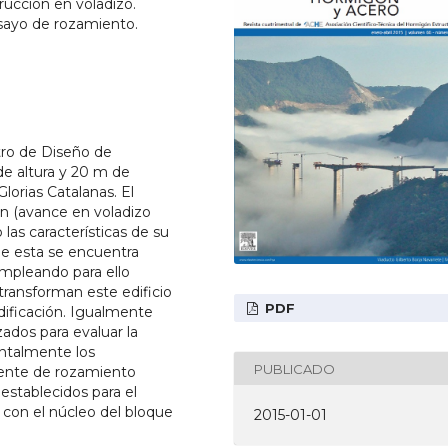
rucción en voladizo.
nsayo de rozamiento.
tro de Diseño de
de altura y 20 m de
lorias Catalanas. El
n (avance en voladizo
las características de su
que esta se encuentra
mpleando para ello
ransforman este edificio
PDF
edificación. Igualmente
zados para evaluar la
entalmente los
PUBLICADO
ciente de rozamiento
establecidos para el
 con el núcleo del bloque
2015-01-01