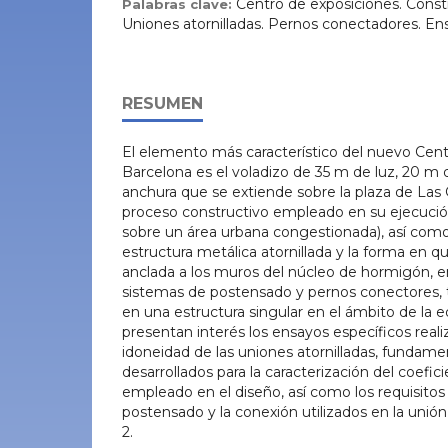
Centro de exposiciones. Const
Palabras clave:
Uniones atornilladas. Pernos conectadores. E
RESUMEN
El elemento más característico del nuevo Cen
Barcelona es el voladizo de 35 m de luz, 20 m 
anchura que se extiende sobre la plaza de Las G
proceso constructivo empleado en su ejecució
sobre un área urbana congestionada), así como 
estructura metálica atornillada y la forma en 
anclada a los muros del núcleo de hormigón, e
sistemas de postensado y pernos conectores, t
en una estructura singular en el ámbito de la 
presentan interés los ensayos específicos reali
idoneidad de las uniones atornilladas, fundam
desarrollados para la caracterización del coefi
empleado en el diseño, así como los requisitos 
postensado y la conexión utilizados en la unión
2.