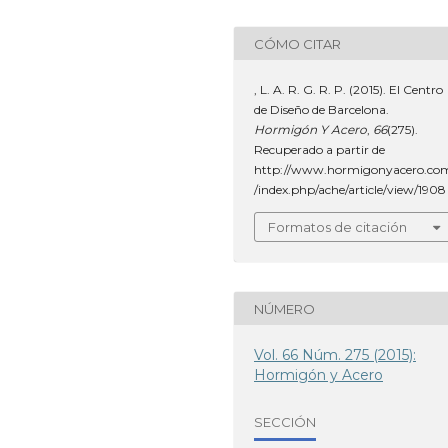
CÓMO CITAR
, L. A. R. G. R. P. (2015). El Centro
de Diseño de Barcelona.
Hormigón Y Acero
,
66
(275).
Recuperado a partir de
http://www.hormigonyacero.co
/index.php/ache/article/view/1908
Formatos de citación
NÚMERO
Vol. 66 Núm. 275 (2015):
Hormigón y Acero
SECCIÓN