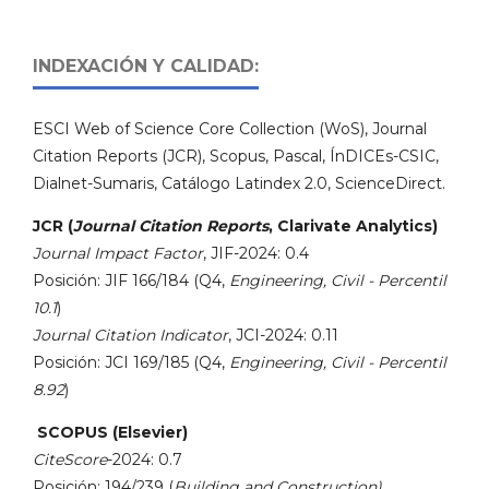
INDEXACIÓN Y CALIDAD:
ESCI Web of Science Core Collection (WoS), Journal
Citation Reports (JCR), Scopus, Pascal, ÍnDICEs-CSIC,
Dialnet-Sumaris, Catálogo Latindex 2.0, ScienceDirect.
JCR (
Journal Citation Reports
, Clarivate Analytics)
Journal Impact Factor
, JIF-2024: 0.4
Posición: JIF 166/184 (Q4,
Engineering, Civil - Percentil
10.1
)
Journal Citation Indicator
, JCI-2024: 0.11
Posición: JCI 169/185 (Q4,
Engineering, Civil - Percentil
8.92
)
SCOPUS (Elsevier)
CiteScore
-2024: 0.7
Posición: 194/239 (
Building and Construction)