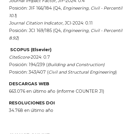
Journal Impact Factor
, JIF-2024: 0.4
Posición: JIF 166/184 (Q4,
Engineering, Civil - Percentil
10.1
)
Journal Citation Indicator
, JCI-2024: 0.11
Posición: JCI 169/185 (Q4,
Engineering, Civil - Percentil
8.92
)
SCOPUS (Elsevier)
CiteScore
-2024: 0.7
Posición: 194/239 (
Building and Construction)
Posición: 343/407 (
Civil and Structural Engineering
)
DESCARGAS WEB
663.076 en último año (informe COUNTER J1)
RESOLUCIONES DOI
34.768 en último año