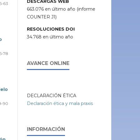
DESCARGAS WEB
5-63
663.076 en último año (informe
COUNTER J1)
RESOLUCIONES DOI
34.768 en último año
o
5-78
AVANCE ONLINE
delo
DECLARACIÓN ÉTICA
Declaración ética y mala praxis
9-90
INFORMACIÓN
gón