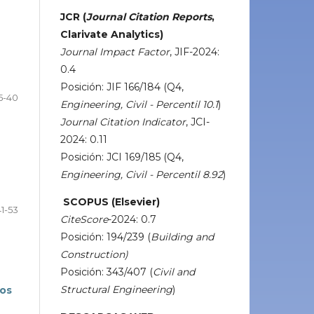
JCR (
Journal Citation Reports
,
Clarivate Analytics)
Journal Impact Factor
, JIF-2024:
0.4
Posición: JIF 166/184 (Q4,
5-40
Engineering, Civil - Percentil 10.1
)
Journal Citation Indicator
, JCI-
2024: 0.11
Posición: JCI 169/185 (Q4,
Engineering, Civil - Percentil 8.92
)
SCOPUS (Elsevier)
41-53
CiteScore
-2024: 0.7
Posición: 194/239 (
Building and
Construction)
Posición: 343/407 (
Civil and
Structural Engineering
)
ños