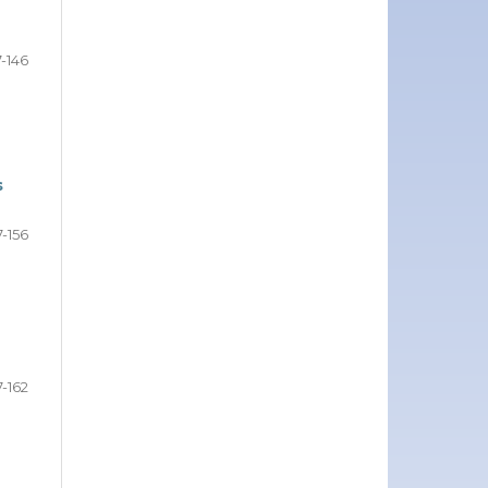
7-146
s
7-156
7-162