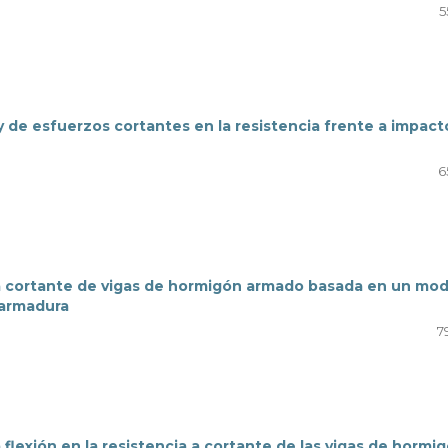
5
ey de esfuerzos cortantes en la resistencia frente a impact
6
a a cortante de vigas de hormigón armado basada en un mo
 armadura
7
a flexión en la resistencia a cortante de las vigas de hormi